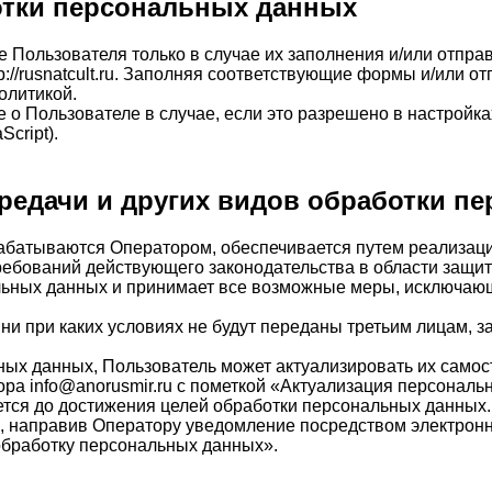
отки персональных данных
 Пользователя только в случае их заполнения и/или отпра
://rusnatcult.ru. Заполняя соответствующие формы и/или 
олитикой.
 о Пользователе в случае, если это разрешено в настройк
cript).
передачи и других видов обработки 
абатываются Оператором, обеспечивается путем реализаци
ебований действующего законодательства в области защи
альных данных и принимает все возможные меры, исключа
ни при каких условиях не будут переданы третьим лицам, 
ьных данных, Пользователь может актуализировать их само
ра info@anorusmir.ru с пометкой «Актуализация персональ
тся до достижения целей обработки персональных данных.
х, направив Оператору уведомление посредством электрон
 обработку персональных данных».