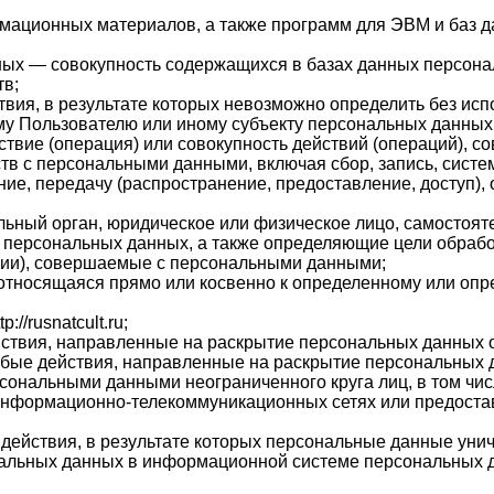
ормационных материалов, а также программ для ЭВМ и баз д
ых — совокупность содержащихся в базах данных персона
тв;
твия, в результате которых невозможно определить без и
у Пользователю или иному субъекту персональных данных
ствие (операция) или совокупность действий (операций), 
тв с персональными данными, включая сбор, запись, систе
ние, передачу (распространение, предоставление, доступ),
альный орган, юридическое или физическое лицо, самостоят
 персональных данных, а также определяющие цели обрабо
ции), совершаемые с персональными данными;
относящаяся прямо или косвенно к определенному или оп
//rusnatcult.ru;
йствия, направленные на раскрытие персональных данных о
юбые действия, направленные на раскрытие персональных 
рсональными данными неограниченного круга лиц, в том ч
информационно-телекоммуникационных сетях или предоста
 действия, в результате которых персональные данные уни
альных данных в информационной системе персональных д