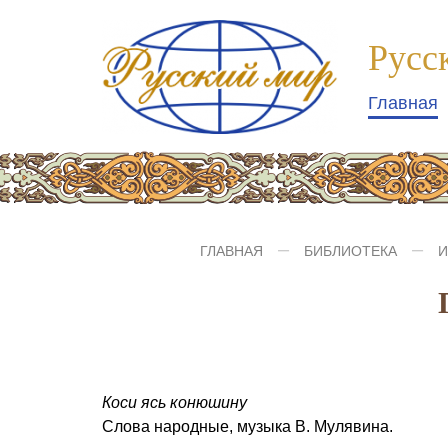
Компания
№1
Русс
logo
Главная
ГЛАВНАЯ
БИБЛИОТЕКА
И
Коси ясь конюшину
Слова народные, музыка В. Мулявина.