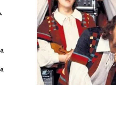
.
й.
й.