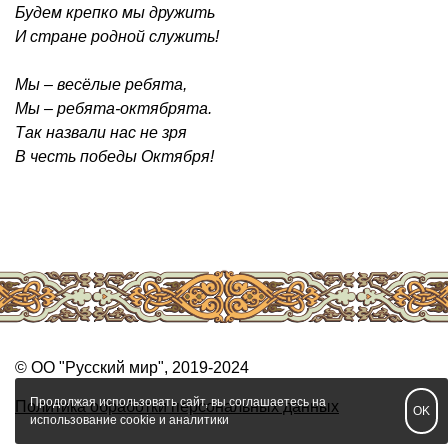
Будем крепко мы дружить
И стране родной служить!
Мы – весёлые ребята,
Мы – ребята-октябрята.
Так назвали нас не зря
В честь победы Октября!
© ОО "Русский мир", 2019-2024
Продолжая использовать сайт, вы соглашаетесь на
Политика обработки персональных данных
OK
использование cookie и аналитики