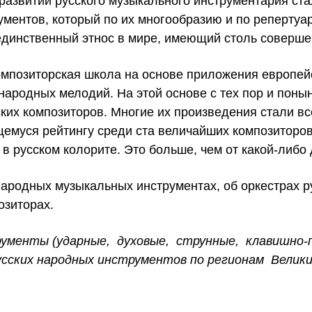
азвитии русского музыкального инструментария стал
рументов, который по их многообразию и по реперту
единственный этнос в мире, имеющий столь соверш
омпозиторская школа на основе приложения европей
народных мелодий. На этой основе с тех пор и поны
их композиторов. Многие их произведения стали в
муся рейтингу среди ста величайших композиторов
в русском колорите. Это больше, чем от какой-либо
народных музыкальных инструментах, об оркестрах р
озиторах.
рументы (ударные, духовые, струнные, клавишно-
сских народных инструментов по регионам Велик