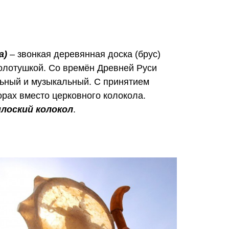
а)
– звонкая деревянная доска (брус)
колотушкой. Со времён Древней Руси
льный и музыкальный. С принятием
орах вместо церковного колокола.
плоский колокол
.