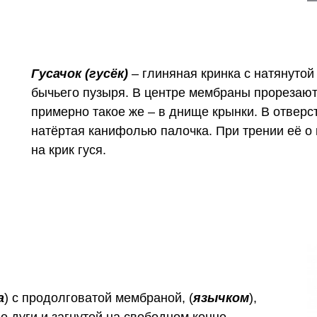
Гусачок (гусёк)
– глиняная кринка с натянуто
бычьего пузыря. В центре мембраны прорезают
примерно такое же – в днище крынки. В отверс
натёртая канифолью палочка. При трении её о 
на крик гуся.
а
) с продолговатой мембраной, (
язычком
),