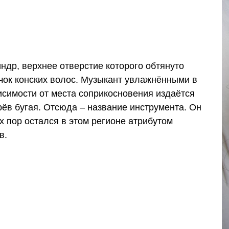
др, верхнее отверстие которого обтянуто
учок конских волос. Музыкант увлажнёнными в
висимости от места соприкосновения издаётся
рёв бугая. Отсюда – название инструмента. Он
ех пор остался в этом регионе атрибутом
в.