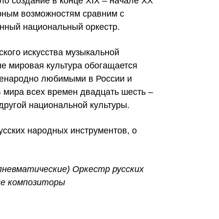
о создание в конце XIX – начале XX
арным возможностям сравним с
енный национальный оркестр.
ского искусства музыкальной
не мировая культура обогащается
сенародно любимыми в России и
 мира всех времен двадцать шесть –
 другой национальной культуры.
усских народных инструментов, о
пневматические) Оркестр русских
ие композиторы