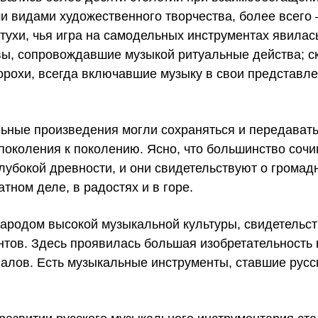
и видами художественного творчества, более всего 
тухи, чья игра на самодельных инструментах явилась
хвы, сопровождавшие музыкой ритуальные действа; с
орохи, всегда включавшие музыку в свои представл
ьные произведения могли сохраняться и передават
 поколения к поколению. Ясно, что большинство соч
глубокой древности, и они свидетельствуют о громад
атном деле, в радостях и в горе.
 народом высокой музыкальной культуры, свидетельс
тов. Здесь проявилась большая изобретательность в
иалов. Есть музыкальные инструменты, ставшие рус