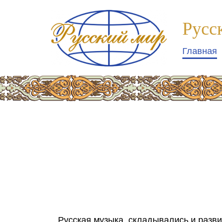
Компания
№1
Русс
logo
Главная
Русская музыка складывались и разви