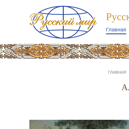
Компания
№1
Русс
logo
Главная
ГЛАВНАЯ
А