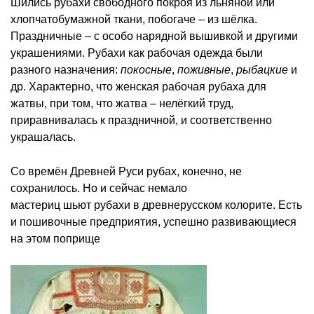
Шились рубахи свободного покроя из льняной или
хлопчатобумажной ткани, побогаче – из шёлка.
Праздничные – с особо нарядной вышивкой и другими
украшениями. Рубахи как рабочая одежда были
разного назначения:
покосные
,
поживные
,
рыбацкие
и
др. Характерно, что женская рабочая рубаха для
жатвы, при том, что жатва – нелёгкий труд,
приравнивалась к праздничной, и соответственно
украшалась.
Со времён Древней Руси рубах, конечно, не
сохранилось. Но и сейчас немало
мастериц шьют рубахи в древнерусском колорите. Есть
и пошивочные предприятия, успешно развивающиеся
на этом поприще