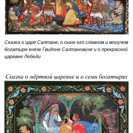
Сказка о царе Салтане, о сыне его славном и могучем
богатыре князе Гвидоне Салтановиче и о прекрасной
царевне Лебеди