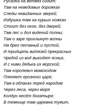
Русалка на ветвях сидит;
Там на неведомых дорожках
Следы невиданных зверей;
Избушка там на курьих ножках
Стоит без окон, без дверей;
Там лес и дол видений полны;
Там о заре прихлынут волны
На брег песчаный и пустой,
И тридцать витязей прекрасных
Чредой из вод выходят ясных,
И с ними дядька их морской;
Там королевич мимоходом
Пленяет грозного царя;
Там в облаках перед народом
Через леса, через моря
Колдун несёт богатыря;
В темнице там царевна тужит,