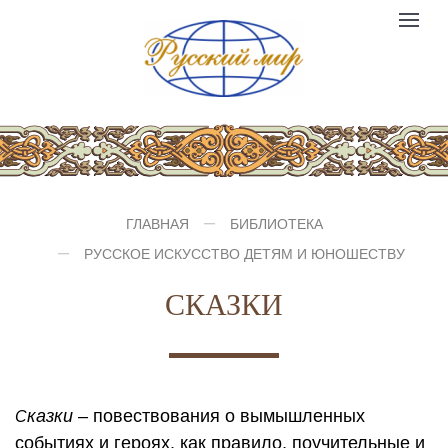
Компания
Toggle
№1
logo
navigat
ГЛАВНАЯ
БИБЛИОТЕКА
РУССКОЕ ИСКУССТВО ДЕТЯМ И ЮНОШЕСТВУ
СКАЗКИ
казки
– повествования о вымышленных
С
событиях и героях, как правило, поучительные и