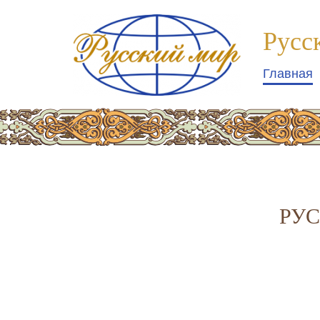
Компания
№1
Русс
logo
Главная
РУС