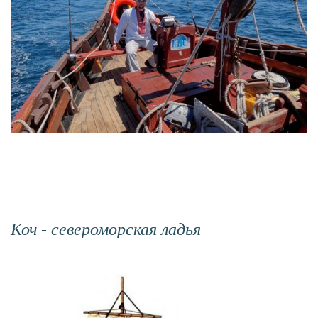
Коч - североморская ладья