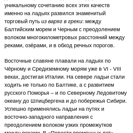
уникальному сочетанию всех этих качеств
именно на ладьях развился знаменитый
торговый путь
из варяг в греки
: между
Балтийским морем и Черным с преодолением
волоком многокилометровых расстояний между
реками, озёрами, и в обход речных порогов.
Восточные славяне плавали на ладьях по
Чёрному и Средиземному морям уже в VI - VIII
веках, достигая Италии. На севере ладьи стали
ходить не только по Балтике, а с развитием
русского Поморья – и по Северному Ледовитому
океану до Шпицбергена и до побережья Сибири.
Успешно применялись ладьи на путях и
восточно-западного направления с
преодолением волоком узких промежутков
между реками. В «Повести временных лет»