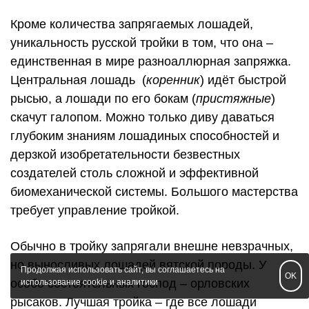
Кроме количества запрягаемых лошадей,
уникальность русской тройки в том, что она –
единственная в мире разноаллюрная запряжка.
Центральная лошадь (
коренник
) идёт быстрой
рысью, а лошади по его бокам (
пристяжные
)
скачут галопом. Можно только диву даваться
глубоким знаниям лошадиных способностей и
дерзкой изобретательности безвестных
создателей столь сложной и эффективной
биомеханической системы. Большого мастерства
требует управление тройкой.
Обычно в тройку запрягали внешне невзрачных,
но выносливых лошадей вятской породы. У
Продолжая использовать сайт, вы соглашаетесь на
OK
особо состоятельных господ – орловских
использование cookie и аналитики
рысаков. Лучшая тройка – где все лошади